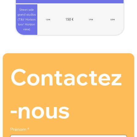
Street side
grand studios
150 €
(Tiki/ Horizon
120 €
275 €
325 €
too/ Horizon
view)
Contactez
-nous
Prénom
*