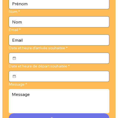
Nom
*
Email
*
Date et heure d'arrivée souhaitée
*
Date et heure de départ souhaitée
*
Message
*