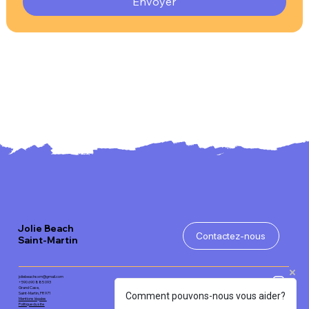
Envoyer
Jolie Beach
Contactez-nous
Saint-Martin
joliebeachsxm@gmail.com
+590 690 885 093
Grand Case,
Saint-Martin, FR 971
Comment pouvons-nous vous aider?
Mentions légales
Politique du site